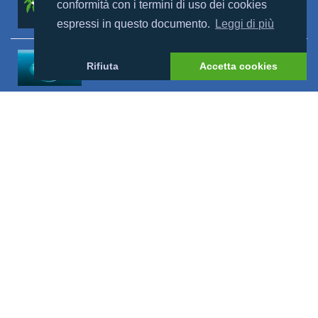
conformità con i termini di uso dei cookies
Leggi altro >
espressi in questo documento.
Leggi di più
Riapertura Reethi Beach
Rifiuta
Accetta cookies
Leggi altro >
Riapertura Innahura
Leggi altro >
Visualizza tutto
Mondomaldive
Chi siamo
Contatti
In relazione agli aiuti di Stato e aiuti de Minimis, si rimanda a quanto
contenuto nel “Registro nazionale degli aiuti di Stato” di cui