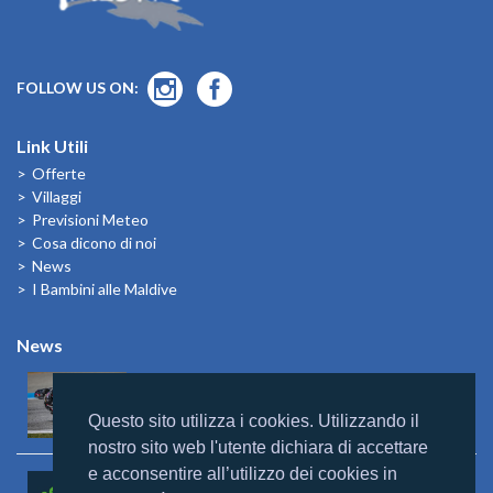
FOLLOW US ON:
Link Utili
Offerte
Villaggi
Previsioni Meteo
Cosa dicono di noi
News
I Bambini alle Maldive
News
Mondomaldive & Tony Arbolino
Leggi altro >
Questo sito utilizza i cookies. Utilizzando il
nostro sito web l'utente dichiara di accettare
e acconsentire all’utilizzo dei cookies in
Rebranding Universal Resorts