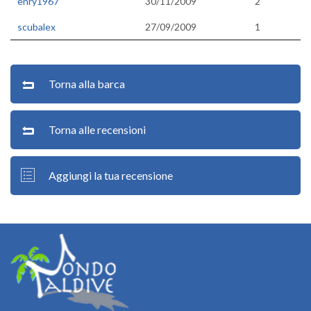
enry1967
30/11/2009
2
scubalex
27/09/2009
1
Torna alla barca
Torna alle recensioni
Aggiungi la tua recensione