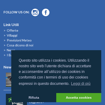
FOLLOW US ON:
Link Utili
Offerte
Villaggi
Previsioni Meteo
Cosa dicono di noi
News
I Bambini alle Maldive
Questo sito utilizza i cookies. Utilizzando il
nostro sito web l'utente dichiara di accettare
News
e acconsentire all’utilizzo dei cookies in
Mondomaldive & Tony Arbolino
conformità con i termini di uso dei cookies
Leggi altro >
espressi in questo documento.
Leggi di più
Rebranding Universal Resorts
Rifiuta
Accetta cookies
Leggi altro >