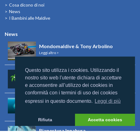
Cosa dicono di noi
News
I Bambini alle Maldive
News
Mondomaldive & Tony Arbolino
Leggi altro >
Questo sito utilizza i cookies. Utilizzando il
Rebranding Universal Resorts
nostro sito web l'utente dichiara di accettare
Leggi altro >
e acconsentire all’utilizzo dei cookies in
conformità con i termini di uso dei cookies
espressi in questo documento.
Leggi di più
Riapertura Reethi Beach
Leggi altro >
Rifiuta
Accetta cookies
Riapertura Innahura
Leggi altro >