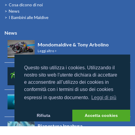
Cosa dicono di noi
News
I Bambini alle Maldive
News
Mondomaldive & Tony Arbolino
Leggi altro >
Questo sito utilizza i cookies. Utilizzando il
Rebranding Universal Resorts
nostro sito web l'utente dichiara di accettare
Leggi altro >
e acconsentire all’utilizzo dei cookies in
conformità con i termini di uso dei cookies
espressi in questo documento.
Leggi di più
Riapertura Reethi Beach
Leggi altro >
Rifiuta
Accetta cookies
Riapertura Innahura
Leggi altro >