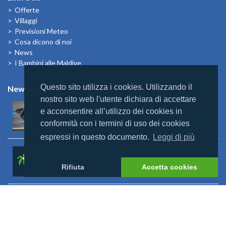
Offerte
Villaggi
Previsioni Meteo
Cosa dicono di noi
News
I Bambini alle Maldive
Questo sito utilizza i cookies. Utilizzando il
News
nostro sito web l'utente dichiara di accettare
Mondomaldive & Tony Arbolino
e acconsentire all’utilizzo dei cookies in
Leggi altro >
conformità con i termini di uso dei cookies
espressi in questo documento.
Leggi di più
Rebranding Universal Resorts
Leggi altro >
Rifiuta
Accetta cookies
Riapertura Reethi Beach
Leggi altro >