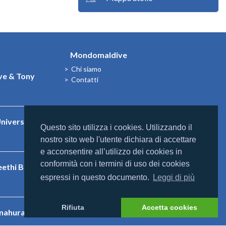
Mondomaldive
Chi siamo
e & Tony
Contatti
niversal
Questo sito utilizza i cookies. Utilizzando il
nostro sito web l'utente dichiara di accettare
e acconsentire all’utilizzo dei cookies in
conformità con i termini di uso dei cookies
eethi Beach
espressi in questo documento.
Leggi di più
Rifiuta
Accetta cookies
nnahura