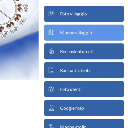
Foto villaggio
Mappa villaggio
Recensioni utenti
Racconti utenti
Foto utenti
Google map
Mappa atollo