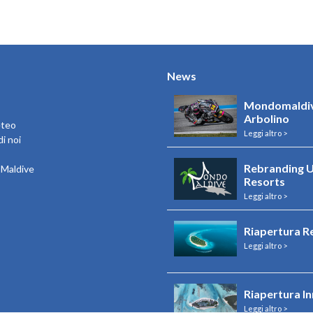
News
Mondomaldiv
Arbolino
eteo
Leggi altro >
i noi
Rebranding U
e Maldive
Resorts
Leggi altro >
Riapertura R
Leggi altro >
Riapertura I
Leggi altro >