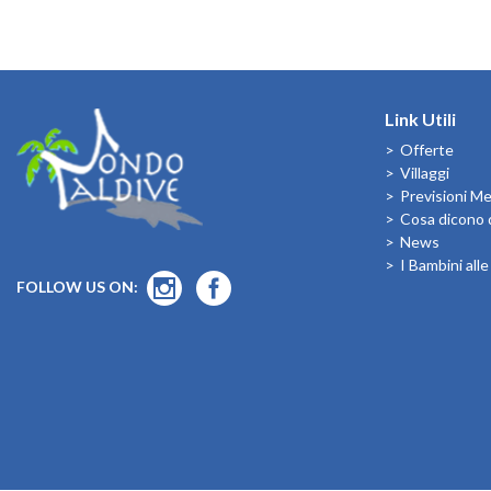
Link Utili
Offerte
Villaggi
Previsioni M
Cosa dicono d
News
I Bambini all
FOLLOW US ON: