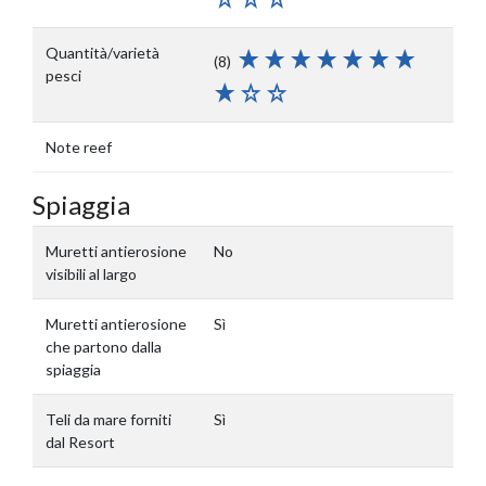
Quantità/varietà
(8)
pesci
Note reef
Spiaggia
Muretti antierosione
No
visibili al largo
Muretti antierosione
Sì
che partono dalla
spiaggia
Teli da mare forniti
Sì
dal Resort