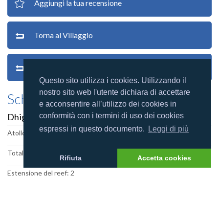
Aggiungi la tua recensione
Torna al Villaggio
Torna alle recensioni
Questo sito utilizza i cookies. Utilizzando il
nostro sito web l'utente dichiara di accettare
Scheda villaggio
e acconsentire all’utilizzo dei cookies in
Dhiggiri Maldives
conformità con i termini di uso dei cookies
espressi in questo documento.
Leggi di più
Atollo: Felidhoo
Totale camere: 61
Rifiuta
Accetta cookies
Estensione del reef: 2
Dimensione isola (m): 270x80
Categoria resort: