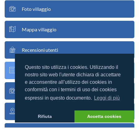
Foto villaggio
Mappa villaggio
Recensioni utenti
Questo sito utilizza i cookies. Utilizzando il
Racconti utenti
nostro sito web l'utente dichiara di accettare
e acconsentire all’utilizzo dei cookies in
conformità con i termini di uso dei cookies
Foto utenti
espressi in questo documento.
Leggi di più
Google map
Rifiuta
Accetta cookies
Mappa atollo