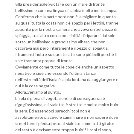
villa presidenziale(vuota) e con un mare di fronte
bellissimo e con una lingua di sabbia molto molto ampia.
Confermo che la parte nord non è la migliore in quanto
su quasi tutta la costa non c’è spazio per i lettini, tranne
appunto per la nostra camera che aveva un bel pezzo di
spiaggia, tra l’altro con la possibilità di ripararsi dal sole
sotto un bellissimo e grandissimo albero che non
oscurava mai però interamente il pezzo di spiaggia.
I tramonti inoltre su questo lato sono più belli perché il
sole tramonta proprio di fronte.
Ovviamente come tutte le cose c’è anche un aspetto
negativo e cioè che essendo l’ultima stanza
nell’estremità dell’isola è la più lontana da raggiungere e
qui è la cosa negativa….
Allora..veniamo al punto..
L’isola è piena di vegetazione e di conseguenza è
rigogliosissima, e il vialetto è stretto e molto molto buio
la sera. Ed essendoci parecchi topi non è
assolutamente piacevole camminare e non sapere dove
si mettono i piedi..ripeto…il vialetto come tutti gli altri
del resto è decisamente troppo buio!! I topi ci sono,