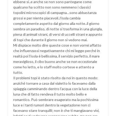
ebbene si..e anche se non sono pantegane come
qualcuno ha scritto non sono nemmeno i classici
topolini microscopici di campagna…sono abbastanza
grossi e per niente piacevoli..l’isola cambia
completamente aspetto dal giorno alla notte..il giorno
sembra un paradiso, di notte si trasforma in una giungla,
piena di animali strani, di versi di uccelli strani e appunto
di topi che durante il giorno non si vedono mai.
Mi dispiace molto dire queste cose e non vorrei affatto
che influenzassi negativamente chi mi legge perché in
realtà poi l’isola è bellissima, il servizio perfetto, il mare
meraviglioso, il cibo buono anche se non eccezionale
come ho letto, e lo staff molto cortese e attento a
tutto.
Il problemi topi è stato risolto da noi in questo modo:
anziché tornare a casa dal vialetto lo facevamo dalla
spiaggia camminando dentro l’acqua con la luce della
luna che di fatto rendeva il tutto molto bello e
romantico. Può sembrare esagerato ma la pochissima
luce e i tanti rumori dentro la vegetazione non ci
facevano stare tranquilli; non è che ti mangiavano vivi,
infatti se ti vedevano scappavano subito, ma non era