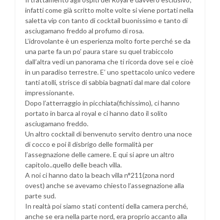
infatti come già scritto molte volte si viene portati nella
saletta vip con tanto di cocktail buonissimo e tanto di
asciugamano freddo al profumo di rosa.
L’idrovolante è un esperienza molto forte perché se da
una parte fa un po’ paura stare su quel trabiccolo
dall’altra vedi un panorama che ti ricorda dove sei e cioè
in un paradiso terrestre. E’ uno spettacolo unico vedere
tanti atolli, strisce di sabbia bagnati dal mare dal colore
impressionante.
Dopo l’atterraggio in picchiata(fichissimo), ci hanno
portato in barca al royal e ci hanno dato il solito
asciugamano freddo.
Un altro cocktail di benvenuto servito dentro una noce
di cocco e poi il disbrigo delle formalità per
l’assegnazione delle camere. E qui si apre un altro
capitolo..quello delle beach villa.
A noi ci hanno dato la beach villa n°211(zona nord
ovest) anche se avevamo chiesto l’assegnazione alla
parte sud.
In realtà poi siamo stati contenti della camera perché,
anche se era nella parte nord, era proprio accanto alla