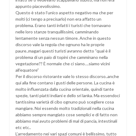
appunto piacevolissimo.
Questo è stato l’unico aspetto negativo ma che per
molti (ci tengo a precisarlo) non era affatto un
problema. Erano tanti infatti i turisti che tornavano
nelle loro stanze tranquillissimi, camminando
lentamente senza nessun timore. Anche in questo
discorso vale la regola che ognuno ha le proprie
paure..magari questi turisti avranno detto “qual è il
problema di un paio di topini che camminano nella
vegetazione?? È normale che ci siano….siamo vicini
all’equatore”
Per il discorso ristorante vale lo stesso discorso..anche
qui alla fine contano i gusti delle persone. La cucina è
molto influenzata dalla cucina orientale, quindi tante
spezie, tanti piatti indiani e dello sri lanka. Ma essendoci
tantissima varietà di cibo ognuno può scegliere cosa
mangiare. Noi essendo molto tradizionali nella cucina
abbiamo sempre mangiato cose semplici e di fatto non
abbiamo mai avuto problemi di mal di pancia, intestinali
etc etc..
L’arredamento nei vari spazi comuni è bellissimo, tutto