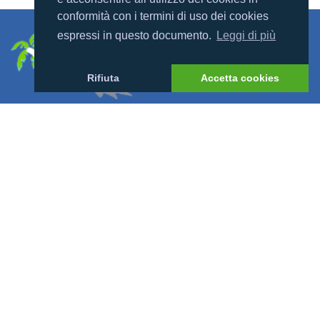
conformità con i termini di uso dei cookies
espressi in questo documento.
Leggi di più
Rifiuta
Accetta cookies
FOLLOW US ON:
Link Utili
Offerte
Villaggi
Previsioni Meteo
Cosa dicono di noi
News
I Bambini alle Maldive
News