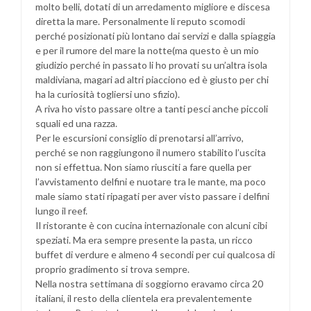
molto belli, dotati di un arredamento migliore e discesa
diretta la mare. Personalmente li reputo scomodi
perché posizionati più lontano dai servizi e dalla spiaggia
e per il rumore del mare la notte(ma questo è un mio
giudizio perché in passato li ho provati su un’altra isola
maldiviana, magari ad altri piacciono ed è giusto per chi
ha la curiosità togliersi uno sfizio).
A riva ho visto passare oltre a tanti pesci anche piccoli
squali ed una razza.
Per le escursioni consiglio di prenotarsi all’arrivo,
perché se non raggiungono il numero stabilito l’uscita
non si effettua. Non siamo riusciti a fare quella per
l’avvistamento delfini e nuotare tra le mante, ma poco
male siamo stati ripagati per aver visto passare i delfini
lungo il reef.
Il ristorante è con cucina internazionale con alcuni cibi
speziati. Ma era sempre presente la pasta, un ricco
buffet di verdure e almeno 4 secondi per cui qualcosa di
proprio gradimento si trova sempre.
Nella nostra settimana di soggiorno eravamo circa 20
italiani, il resto della clientela era prevalentemente