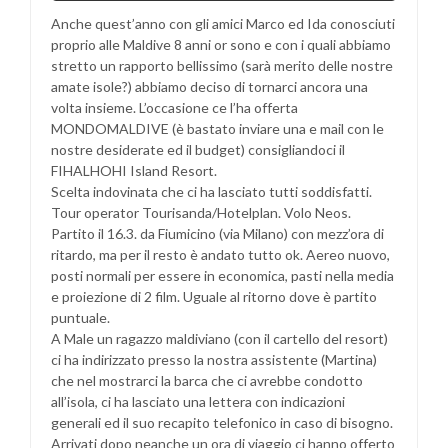
Anche quest’anno con gli amici Marco ed Ida conosciuti
proprio alle Maldive 8 anni or sono e con i quali abbiamo
stretto un rapporto bellissimo (sarà merito delle nostre
amate isole?) abbiamo deciso di tornarci ancora una
volta insieme. L’occasione ce l’ha offerta
MONDOMALDIVE (è bastato inviare una e mail con le
nostre desiderate ed il budget) consigliandoci il
FIHALHOHI Island Resort.
Scelta indovinata che ci ha lasciato tutti soddisfatti.
Tour operator Tourisanda/Hotelplan. Volo Neos.
Partito il 16.3. da Fiumicino (via Milano) con mezz’ora di
ritardo, ma per il resto è andato tutto ok. Aereo nuovo,
posti normali per essere in economica, pasti nella media
e proiezione di 2 film. Uguale al ritorno dove è partito
puntuale.
A Male un ragazzo maldiviano (con il cartello del resort)
ci ha indirizzato presso la nostra assistente (Martina)
che nel mostrarci la barca che ci avrebbe condotto
all’isola, ci ha lasciato una lettera con indicazioni
generali ed il suo recapito telefonico in caso di bisogno.
Arrivati dopo neanche un ora di viaggio ci hanno offerto