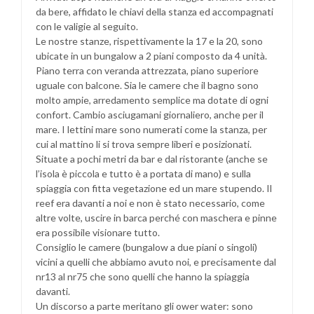
da bere, affidato le chiavi della stanza ed accompagnati
con le valigie al seguito.
Le nostre stanze, rispettivamente la 17 e la 20, sono
ubicate in un bungalow a 2 piani composto da 4 unità.
Piano terra con veranda attrezzata, piano superiore
uguale con balcone. Sia le camere che il bagno sono
molto ampie, arredamento semplice ma dotate di ogni
confort. Cambio asciugamani giornaliero, anche per il
mare. I lettini mare sono numerati come la stanza, per
cui al mattino li si trova sempre liberi e posizionati.
Situate a pochi metri da bar e dal ristorante (anche se
l’isola è piccola e tutto è a portata di mano) e sulla
spiaggia con fitta vegetazione ed un mare stupendo. Il
reef era davanti a noi e non è stato necessario, come
altre volte, uscire in barca perché con maschera e pinne
era possibile visionare tutto.
Consiglio le camere (bungalow a due piani o singoli)
vicini a quelli che abbiamo avuto noi, e precisamente dal
nr13 al nr75 che sono quelli che hanno la spiaggia
davanti.
Un discorso a parte meritano gli ower water: sono