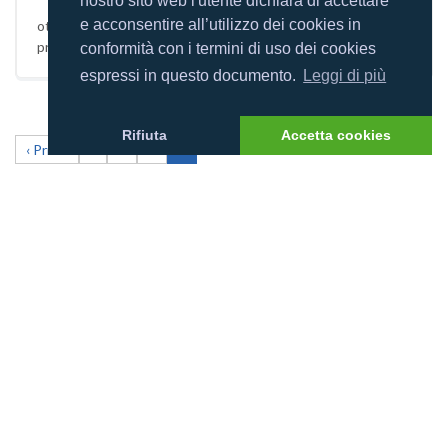
nostro sito web l'utente dichiara di accettare
e acconsentire all’utilizzo dei cookies in
ottima accoglienza da parte di laura che si è sempre
prodigata per risolvere qualsiasi problema
conformità con i termini di uso dei cookies
espressi in questo documento.
Leggi di più
Rifiuta
Accetta cookies
‹ Prima
«
2
3
4
FOLLOW US ON:
Link Utili
Offerte