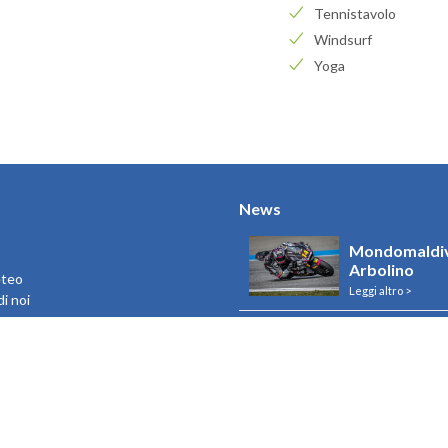
Tennistavolo
Windsurf
Yoga
News
Mondomaldiv
Arbolino
eteo
Leggi altro >
i noi
Rebranding U
e Maldive
Resorts
Leggi altro >
Riapertura R