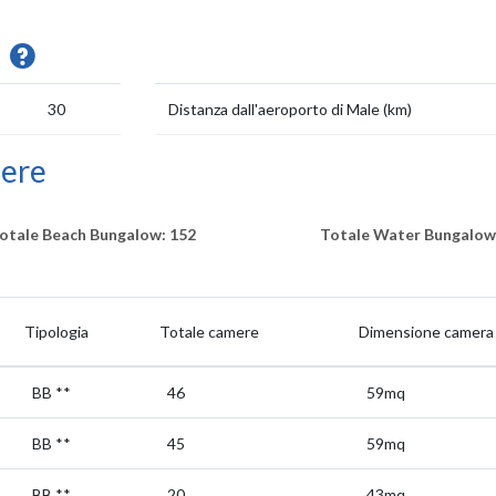
i
30
Distanza dall'aeroporto di Male (km)
mere
otale Beach Bungalow: 152
Totale Water Bungalow
Tipologia
Totale camere
Dimensione camera
BB
**
46
59mq
BB
**
45
59mq
BB
**
20
43mq