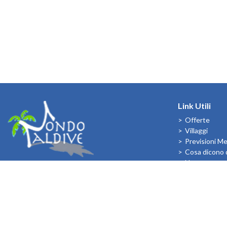
Link Utili
Offerte
Villaggi
Previsioni M
Cosa dicono d
News
I Bambini all
FOLLOW US ON: