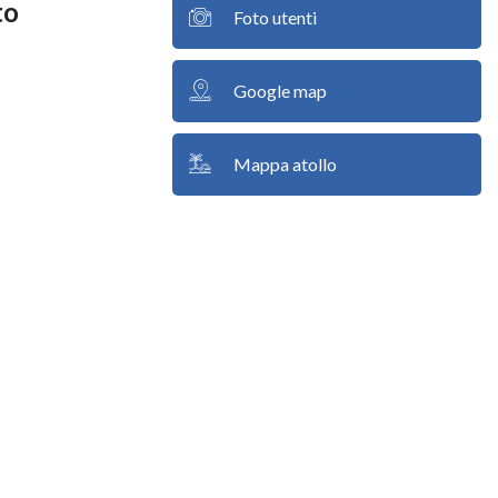
to
Foto utenti
Google map
Mappa atollo