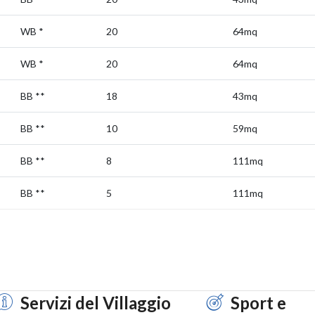
WB
*
20
64mq
WB
*
20
64mq
BB
**
18
43mq
BB
**
10
59mq
BB
**
8
111mq
BB
**
5
111mq
Servizi del Villaggio
Sport e