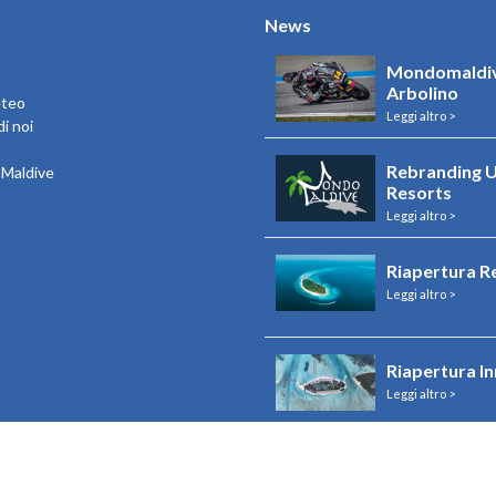
News
Mondomaldiv
Arbolino
eteo
Leggi altro >
i noi
Rebranding U
e Maldive
Resorts
Leggi altro >
Riapertura R
Leggi altro >
Riapertura I
Leggi altro >
Visualizza tutto