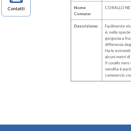
Nome
CORALLO N
Contatti
Comune:
Descrizione:
Facilmente visi
è, nella speci
gorgonia a fru
differenza deg
Ha le estremit
alcuni metri di
Il corallo nero
vendita è però
commercio com