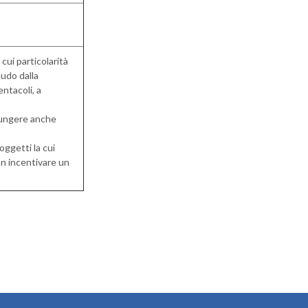
cui particolarità
nudo dalla
entacoli, a
giungere anche
 oggetti la cui
on incentivare un