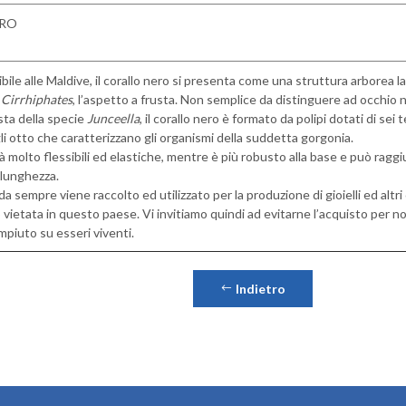
ERO
bile alle Maldive, il corallo nero si presenta come una struttura arborea la 
e
Cirrhiphates
, l’aspetto a frusta. Non semplice da distinguere ad occhio 
sta della specie
Junceella
, il corallo nero è formato da polipi dotati di sei t
li otto che caratterizzano gli organismi della suddetta gorgonia.
à molto flessibili ed elastiche, mentre è più robusto alla base e può rag
 lunghezza.
 da sempre viene raccolto ed utilizzato per la produzione di gioielli ed altri
 vietata in questo paese. Vi invitiamo quindi ad evitarne l’acquisto per n
piuto su esseri viventi.
Indietro