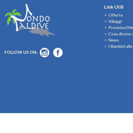
Link Utili
Offerte
Villaggi
Previsioni M
Cosa dicono d
News
I Bambini all
FOLLOW US ON: