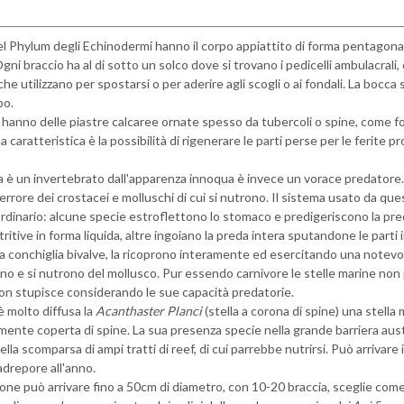
el Phylum degli Echinodermi hanno il corpo appiattito di forma pentagonale
Ogni braccio ha al di sotto un solco dove si trovano i pedicelli ambulacrali
e utilizzano per spostarsi o per aderire agli scogli o ai fondali. La bocca s
po.
anno delle piastre calcaree ornate spesso da tubercoli o spine, come f
 caratteristica è la possibilità di rigenerare le parti perse per le ferite 
na è un invertebrato dall'apparenza innoqua è invece un vorace predatore.
 terrore dei crostacei e molluschi di cui si nutrono. Il sistema usato da qu
aordinario: alcune specie estroflettono lo stomaco e predigeriscono la pr
ritive in forma liquida, altre ingoiano la preda intera sputandone le parti 
a conchiglia bivalve, la ricoprono interamente ed esercitando una notevol
rono e si nutrono del mollusco. Pur essendo carnivore le stelle marine n
non stupisce considerando le sue capacità predatorie.
è molto diffusa la
Acanthaster Planci
(stella a corona di spine) una stella 
mente coperta di spine. La sua presenza specie nella grande barriera aust
lla scomparsa di ampi tratti di reef, di cui parrebbe nutrirsi. Può arrivare 
adrepore all'anno.
one può arrivare fino a 50cm di diametro, con 10-20 braccia, sceglie come 