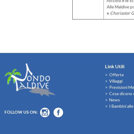
rocciosi e le s
Alle Maldive p
e
Choriaster 
Link Utili
Offerte
Villaggi
Previsioni M
Cosa dicono d
News
I Bambini all
FOLLOW US ON: