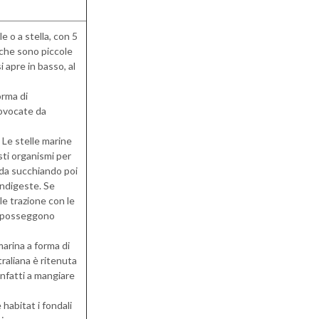
 o a stella, con 5
, che sono piccole
i apre in basso, al
orma di
provocate da
 Le stelle marine
esti organismi per
eda succhiando poi
indigeste. Se
e trazione con le
on posseggono
marina a forma di
raliana è ritenuta
infatti a mangiare
habitat i fondali