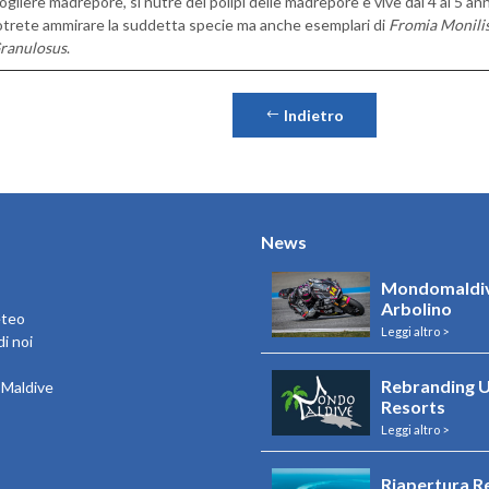
cogliere madrepore, si nutre dei polipi delle madrepore e vive dai 4 ai 5 ann
otrete ammirare la suddetta specie ma anche esemplari di
Fromia Monili
Granulosus
.
Indietro
News
Mondomaldiv
Arbolino
eteo
Leggi altro >
i noi
Rebranding U
e Maldive
Resorts
Leggi altro >
Riapertura R