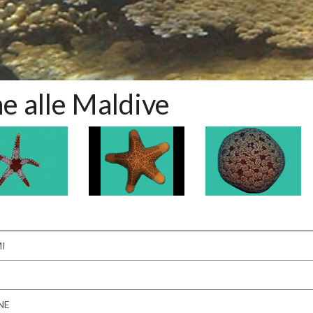
ne alle Maldive
I
NE