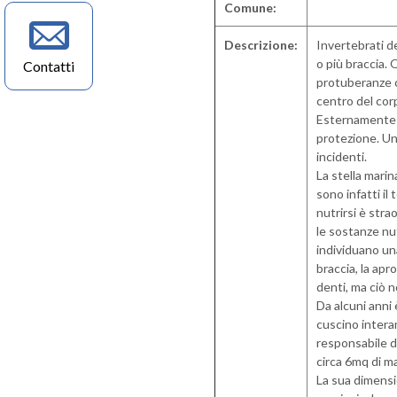
Comune:
Descrizione:
Invertebrati d
o più braccia. 
Contatti
protuberanze ch
centro del cor
Esternamente h
protezione. Una
incidenti.
La stella mari
sono infatti il
nutrirsi è str
le sostanze nut
individuano un
braccia, la ap
denti, ma ciò 
Da alcuni anni 
cuscino intera
responsabile de
circa 6mq di m
La sua dimensi