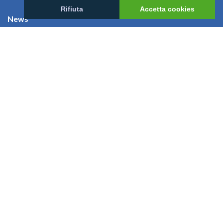
Rifiuta
Accetta cookies
News
Mondomaldive & Tony Arbolino
Leggi altro >
Rebranding Universal Resorts
Leggi altro >
Riapertura Reethi Beach
Leggi altro >
Riapertura Innahura
Leggi altro >
Visualizza tutto