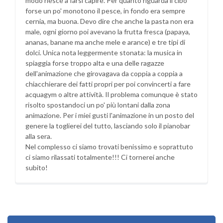
modo riesce a farsi capire. Per quanto riguarda il cibo
forse un po' monotono il pesce, in fondo era sempre
cernia, ma buona. Devo dire che anche la pasta non era
male, ogni giorno poi avevano la frutta fresca (papaya,
ananas, banane ma anche mele e arance) e tre tipi di
dolci. Unica nota leggermente stonata: la musica in
spiaggia forse troppo alta e una delle ragazze
dell'animazione che girovagava da coppia a coppia a
chiacchierare dei fatti propri per poi convincerti a fare
acquagym o altre attività. Il problema comunque è stato
risolto spostandoci un po' più lontani dalla zona
animazione. Per i miei gusti l'animazione in un posto del
genere la toglierei del tutto, lasciando solo il pianobar
alla sera.
Nel complesso ci siamo trovati benissimo e soprattuto
ci siamo rilassati totalmente!!! Ci tornerei anche
subito!