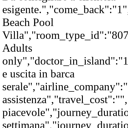
esigente.","come_back":"1"
Beach Pool
Villa","room_type_id":"807
Adults
only","doctor_in_island":"1
e uscita in barca
serale","airline_company":
assistenza","travel_cost":"
piacevole","journey_durati
settimana","journey_durati