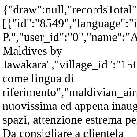
{"draw":null,"recordsTotal"
[{"id":"8549","language":"i
P.","user_id":"0","name":"
Maldives by
Jawakara","village_id":"15
come lingua di
riferimento","maldivian_air
nuovissima ed appena inaugu
spazi, attenzione estrema per
Da consigliare a clientela