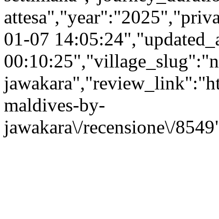
attesa","year":"2025","priv
01-07 14:05:24","updated_
00:10:25","village_slug":"
jawakara","review_link":"htt
maldives-by-
jawakara\/recensione\/8549