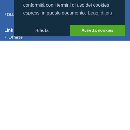
conformità con i termini di uso dei cookies
espressi in questo documento.
Leggi di più
FOLLOW US ON:
Link Utili
Rifiuta
Accetta cookies
Offerte
Villaggi
Previsioni Meteo
Cosa dicono di noi
News
I Bambini alle Maldive
News
Mondomaldive & Tony Arbolino
Leggi altro >
Rebranding Universal Resorts
Leggi altro >